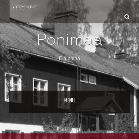
YHTEYSTIEDOT
Ponimaa
Eläinpiha
Skip to content
MENU